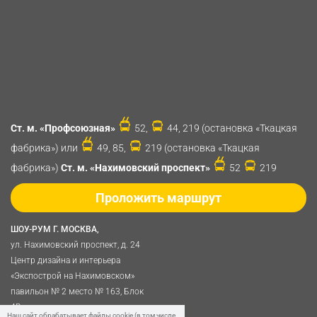
Ст. м. «Профсоюзная»
52,
44, 219 (остановка «Ткацкая
фабрика») или
49, 85,
219 (остановка «Ткацкая
фабрика»)
Ст. м. «Нахимовский проспект»
52
219
Проложить маршрут
ШОУ-РУМ Г. МОСКВА,
ул. Нахимовский проспект, д. 24
Центр дизайна и интерьера
«Экспострой на Нахимовском»
павильон № 2 место № 163, Блок
4B
Наш сайт обрабатывает файлы cookie (в том числе,