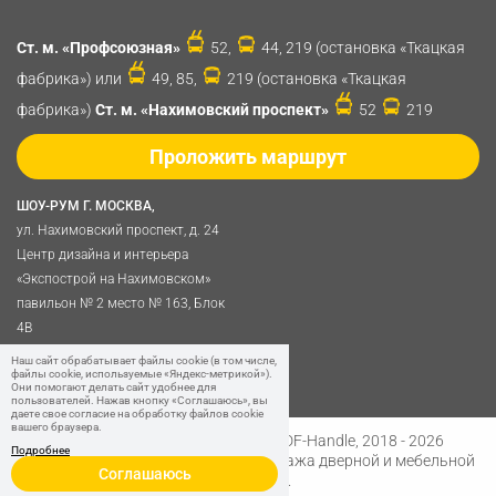
Ст. м. «Профсоюзная»
52,
44, 219 (остановка «Ткацкая
фабрика») или
49, 85,
219 (остановка «Ткацкая
фабрика»)
Ст. м. «Нахимовский проспект»
52
219
Проложить маршрут
ШОУ-РУМ Г. МОСКВА,
ул. Нахимовский проспект, д. 24
Центр дизайна и интерьера
«Экспострой на Нахимовском»
павильон № 2 место № 163, Блок
4B
Политика обработки
Наш сайт обрабатывает файлы cookie (в том числе,
файлы cookie, используемые «Яндекс-метрикой»).
персональных данных
Они помогают делать сайт удобнее для
пользователей. Нажав кнопку «Соглашаюсь», вы
даете свое согласие на обработку файлов cookie
вашего браузера.
Разработано в
Digital Clouds
© SDF-Handle, 2018 - 2026
Подробнее
Интернет-магазин и розничная продажа дверной и мебельной
Соглашаюсь
фурнитуры.