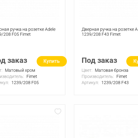
рная ручка на розетке Adele
Дверная ручка на розетке A
9/208 F05 Fimet
1239/208 F43 Fimet
д заказ
Под заказ
Купить
К
т:
Матовый хром
Цвет:
Матовая бронза
изводитель:
Fimet
Производитель:
Fimet
икул:
1239/208 F05
Артикул:
1239/208 F43