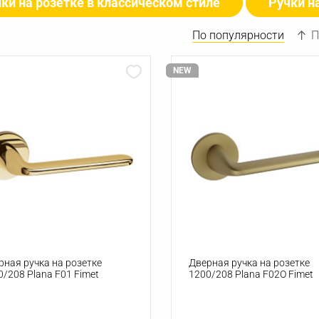
ки на розетке в классическом стиле
Ручки н
По популярности
П
NEW
рная ручка на розетке
Дверная ручка на розетке
0/208 Plana F01 Fimet
1200/208 Plana F02О Fimet