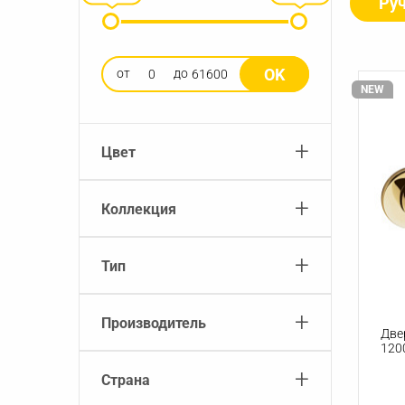
Руч
OK
от
до
NEW
+
Цвет
+
Коллекция
+
Тип
+
Производитель
Две
120
+
Страна