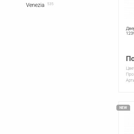
Venezia
535
Две
123
По
Цве
Про
Арт
NEW