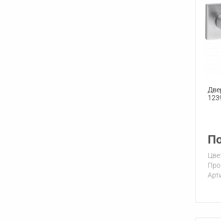
Две
123
По
Цве
Про
Арт