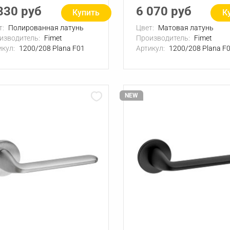
830 руб
6 070 руб
Купить
К
т:
Полированная латунь
Цвет:
Матовая латунь
изводитель:
Fimet
Производитель:
Fimet
икул:
1200/208 Plana F01
Артикул:
1200/208 Plana F
NEW