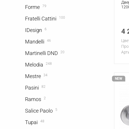
Две
Forme
79
120
Fratelli Cattini
100
IDesign
6
4 
Цве
Mandelli
46
Про
Арт
Martinelli DND
20
Melodia
248
Mestre
34
NEW
Pasini
82
Ramos
2
Salice Paolo
5
Tupai
48