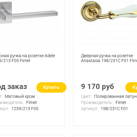
рная ручка на розетке Adele
Дверная ручка на розетке
9/213 F05 Fimet
Anastasia 198/231C F01 Fim
д заказ
9 170 руб
Купить
К
т:
Матовый хром
Цвет:
Полированная латун
изводитель:
Fimet
Производитель:
Fimet
икул:
1239/213 F05
Артикул:
198/231C F01