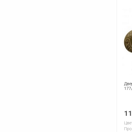
Две
177
11
Цве
Про