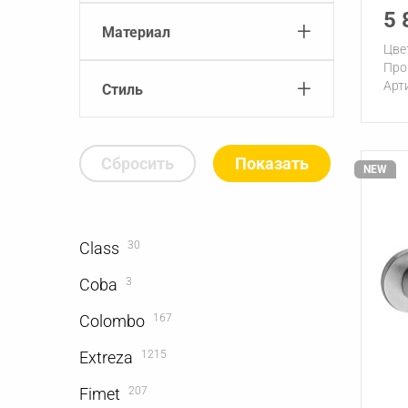
5 
+
Материал
Цве
Про
+
Арт
Стиль
Сбросить
NEW
Class
30
Coba
3
Colombo
167
Extreza
1215
Fimet
207