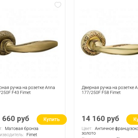
рная ручка на розетке Anna
Дверная ручка на розетке 
/250F F43 Fimet
177/250F F58 Fimet
 660 руб
14 160 руб
Купить
К
т:
Матовая бронза
Цвет:
Античное французск
золото
изводитель:
Fimet