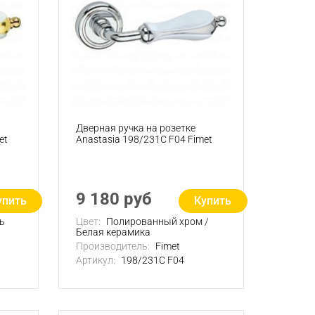
Дверная ручка на розетке
et
Anastasia 198/231C F04 Fimet
9 180 руб
упить
Купить
ь
Цвет:
Полированный хром /
Белая керамика
Производитель:
Fimet
Артикул:
198/231C F04