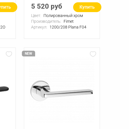
5 520 руб
упить
Купить
Цвет:
Полированный хром
Производитель:
Fimet
02О
Артикул:
1200/208 Plana F04
NEW