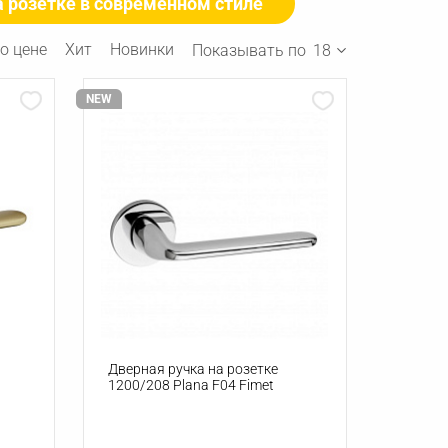
а розетке в современном стиле
о цене
Хит
Новинки
Показывать по
18
NEW
Дверная ручка на розетке
1200/208 Plana F04 Fimet