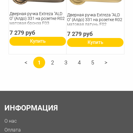
Дверная ручка Extreza "ALD
Дверная ручка Extreza "ALD
O" (Алдо) 331 на розетке R02
O" (Алдо) 331 на розетке R02
матовая бронза F03
матовая латунь F02
7 279 руб
7 279 руб
Купить
Купить
1
2
3
4
5
ИНФОРМАЦИЯ
О нас
Оплата