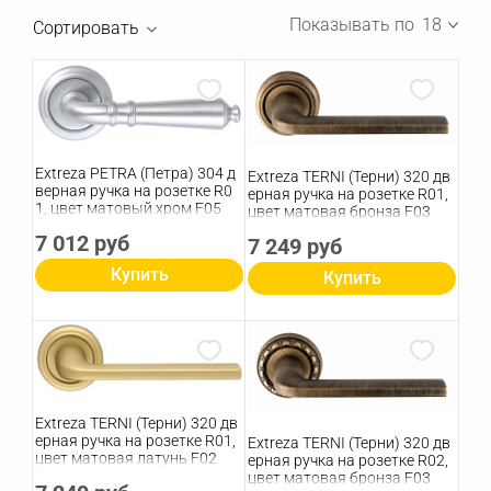
Показывать по
18
Сортировать
Extreza PETRA (Петра) 304 д
Extreza TERNI (Терни) 320 дв
верная ручка на розетке R0
ерная ручка на розетке R01,
1, цвет матовый хром F05
цвет матовая бронза F03
7 012 руб
7 249 руб
Купить
Купить
Extreza TERNI (Терни) 320 дв
ерная ручка на розетке R01,
Extreza TERNI (Терни) 320 дв
цвет матовая латунь F02
ерная ручка на розетке R02,
цвет матовая бронза F03