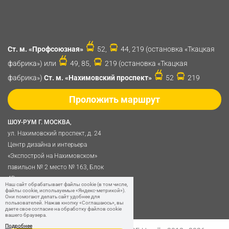
Ст. м. «Профсоюзная»
52,
44, 219 (остановка «Ткацкая
фабрика») или
49, 85,
219 (остановка «Ткацкая
фабрика»)
Ст. м. «Нахимовский проспект»
52
219
Проложить маршрут
ШОУ-РУМ Г. МОСКВА,
ул. Нахимовский проспект, д. 24
Центр дизайна и интерьера
«Экспострой на Нахимовском»
павильон № 2 место № 163, Блок
4B
Наш сайт обрабатывает файлы cookie (в том числе,
Политика обработки
файлы cookie, используемые «Яндекс-метрикой»).
Они помогают делать сайт удобнее для
персональных данных
пользователей. Нажав кнопку «Соглашаюсь», вы
даете свое согласие на обработку файлов cookie
вашего браузера.
Подробнее