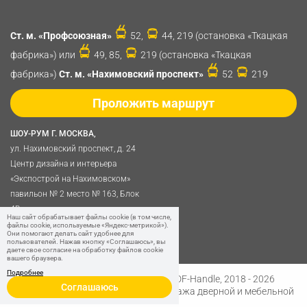
Ст. м. «Профсоюзная»
52,
44, 219 (остановка «Ткацкая
фабрика») или
49, 85,
219 (остановка «Ткацкая
фабрика»)
Ст. м. «Нахимовский проспект»
52
219
Проложить маршрут
ШОУ-РУМ Г. МОСКВА,
ул. Нахимовский проспект, д. 24
Центр дизайна и интерьера
«Экспострой на Нахимовском»
павильон № 2 место № 163, Блок
4B
Наш сайт обрабатывает файлы cookie (в том числе,
Политика обработки
файлы cookie, используемые «Яндекс-метрикой»).
Они помогают делать сайт удобнее для
персональных данных
пользователей. Нажав кнопку «Соглашаюсь», вы
даете свое согласие на обработку файлов cookie
вашего браузера.
Подробнее
Разработано в
Digital Clouds
© SDF-Handle, 2018 - 2026
Соглашаюсь
Интернет-магазин и розничная продажа дверной и мебельной
фурнитуры.