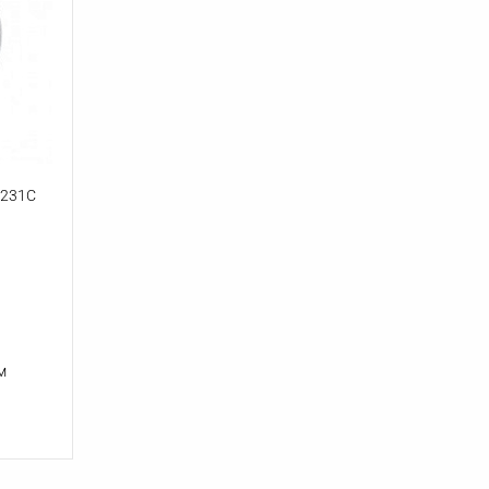
 231C
м