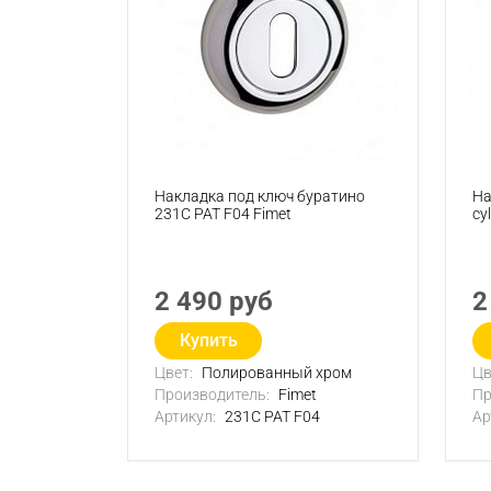
Накладка под ключ буратино
На
231C PAT F04 Fimet
cy
2 490 руб
2
Купить
Цвет:
Полированный хром
Цв
Производитель:
Fimet
Пр
Артикул:
231C PAT F04
Ар