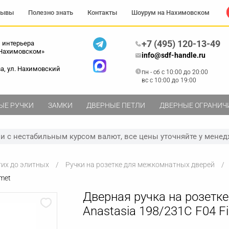
зывы
Полезно знать
Контакты
Шоурум на Нахимовском
+7 (495) 120-13-49
 интерьера
 Нахимовском»
info@sdf-handle.ru
ва, ул. Нахимовский
пн - сб c 10:00 до 20:00
вс c 10:00 до 19:00
ЫЕ РУЧКИ
ЗАМКИ
ДВЕРНЫЕ ПЕТЛИ
ДВЕРНЫЕ ОГРАНИЧ
зи с нестабильным курсом валют, все цены уточняйте у менед
гих до элитных
Ручки на розетке для межкомнатных дверей
imet
Дверная ручка на розетке
Anastasia 198/231C F04 F