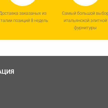
Доставка заказаных из
Самый большой выбо
талии позиций 8 недель
итальянской элитной
фурнитуры
АЦИЯ