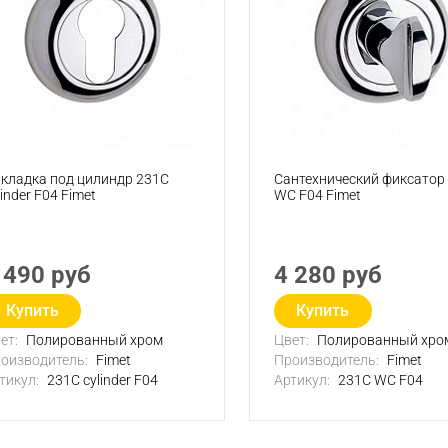
кладка под цилиндр 231C
Сантехнический фиксатор
linder F04 Fimet
WC F04 Fimet
 490 руб
4 280 руб
Купить
Купить
ет:
Полированный хром
Цвет:
Полированный хро
оизводитель:
Fimet
Производитель:
Fimet
тикул:
231C cylinder F04
Артикул:
231C WC F04