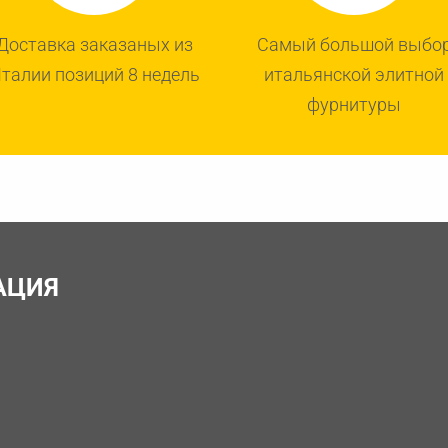
Доставка заказаных из
Самый большой выбо
талии позиций 8 недель
итальянской элитной
фурнитуры
АЦИЯ