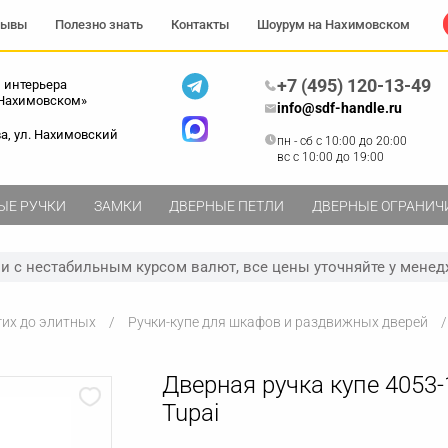
зывы
Полезно знать
Контакты
Шоурум на Нахимовском
+7 (495) 120-13-49
 интерьера
 Нахимовском»
info@sdf-handle.ru
ва, ул. Нахимовский
пн - сб c 10:00 до 20:00
вс c 10:00 до 19:00
ЫЕ РУЧКИ
ЗАМКИ
ДВЕРНЫЕ ПЕТЛИ
ДВЕРНЫЕ ОГРАНИЧ
зи с нестабильным курсом валют, все цены уточняйте у менед
гих до элитных
Ручки-купе для шкафов и раздвижных дверей
Дверная ручка купе 4053-
Tupai