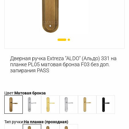
Дверная ручка Extreza "ALDO" (Альдо) 331 на
планке PL05 матовая бронза F03 без доп.
запирания PASS
Цвет:
Матовая бронза
Тип ручки:
На планке (проходная)