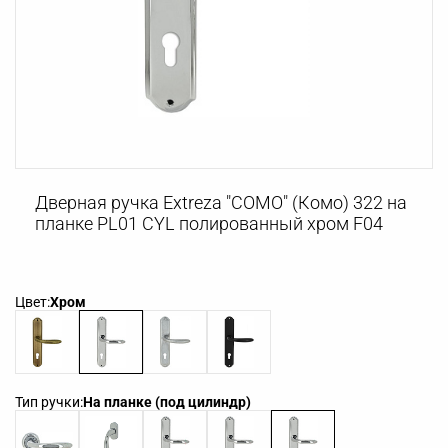
Дверная ручка Extreza "COMO" (Комо) 322 на
планке PL01 CYL полированный хром F04
Цвет:
Хром
Тип ручки:
На планке (под цилиндр)