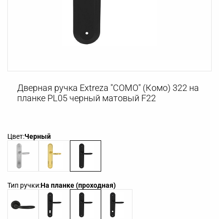
Дверная ручка Extreza "COMO" (Комо) 322 на
планке PL05 черный матовый F22
Цвет:
Черный
Тип ручки:
На планке (проходная)