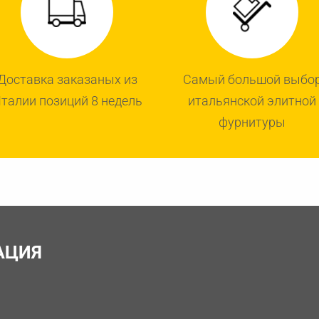
Доставка заказаных из
Самый большой выбо
талии позиций 8 недель
итальянской элитной
фурнитуры
АЦИЯ