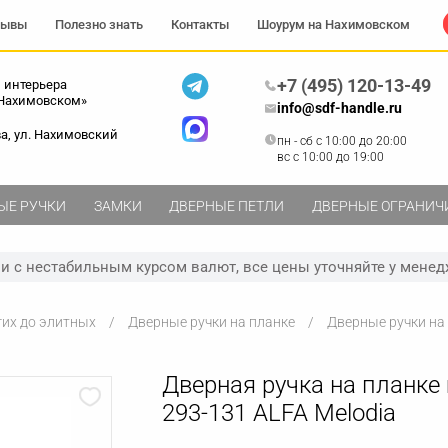
зывы
Полезно знать
Контакты
Шоурум на Нахимовском
+7 (495) 120-13-49
 интерьера
 Нахимовском»
info@sdf-handle.ru
ва, ул. Нахимовский
пн - сб c 10:00 до 20:00
вс c 10:00 до 19:00
ЫЕ РУЧКИ
ЗАМКИ
ДВЕРНЫЕ ПЕТЛИ
ДВЕРНЫЕ ОГРАНИЧ
зи с нестабильным курсом валют, все цены уточняйте у менед
гих до элитных
Дверные ручки на планке
Дверные ручки на 
Дверная ручка на планке
293-131 ALFA Melodia