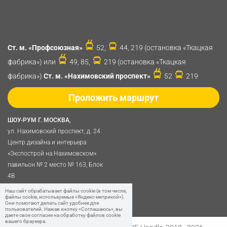
Ст. м. «Профсоюзная»
52,
44, 219 (остановка «Ткацкая
фабрика») или
49, 85,
219 (остановка «Ткацкая
фабрика»)
Ст. м. «Нахимовский проспект»
52
219
Проложить маршрут
ШОУ-РУМ Г. МОСКВА,
ул. Нахимовский проспект, д. 24
Центр дизайна и интерьера
«Экспострой на Нахимовском»
павильон № 2 место № 163, Блок
4B
Политика обработки
Наш сайт обрабатывает файлы cookie (в том числе,
файлы cookie, используемые «Яндекс-метрикой»).
персональных данных
Они помогают делать сайт удобнее для
пользователей. Нажав кнопку «Соглашаюсь», вы
даете свое согласие на обработку файлов cookie
вашего браузера.