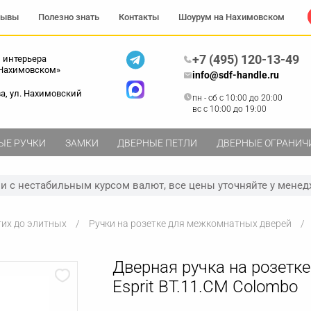
зывы
Полезно знать
Контакты
Шоурум на Нахимовском
+7 (495) 120-13-49
 интерьера
 Нахимовском»
info@sdf-handle.ru
ва, ул. Нахимовский
пн - сб c 10:00 до 20:00
вс c 10:00 до 19:00
ЫЕ РУЧКИ
ЗАМКИ
ДВЕРНЫЕ ПЕТЛИ
ДВЕРНЫЕ ОГРАНИЧ
зи с нестабильным курсом валют, все цены уточняйте у менед
гих до элитных
Ручки на розетке для межкомнатных дверей
Дверная ручка на розетке
Esprit BT.11.CM Colombo