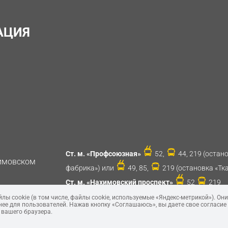
АЦИЯ
Ст. м. «Профсоюзная»
52,
44, 219 (остан
имовском
фабрика») или
49, 85,
219 (остановка «Тк
Ст. м. «Нахимовский проспект»
52
219
ы cookie (в том числе, файлы cookie, используемые «Яндекс-метрикой»). Они
ее для пользователей. Нажав кнопку «Соглашаюсь», вы даете свое согласие
 вашего браузера.
© SDF-Handle, 2018 - 2026 Интернет-магазин и