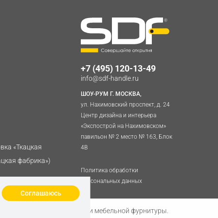
+7 (495) 120-13-49
info@sdf-handle.ru
ШОУ-РУМ Г. МОСКВА,
ул. Нахимовский проспект, д. 24
Центр дизайна и интерьера
«Экспострой на Нахимовском»
павильон № 2 место № 163, Блок
овка «Ткацкая
4B
ацкая фабрика»)
Политика обработки
персональных данных
Соглашаюсь
 розничная продажа дверной и мебельной фурнитуры.