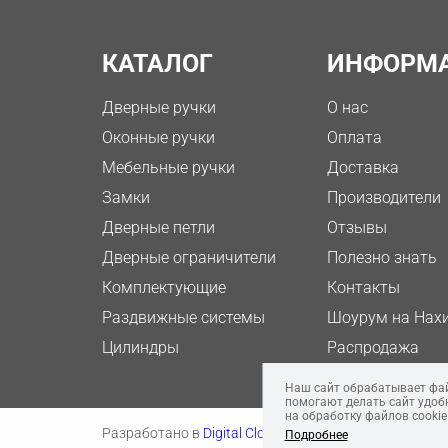
КАТАЛОГ
ИНФОРМ
Дверные ручки
О нас
Оконные ручки
Оплата
Мебельные ручки
Доставка
Замки
Производители
Дверные петли
Отзывы
Дверные ограничители
Полезно знать
Комплектующие
Контакты
Раздвижные системы
Шоурум на Нах
Цилиндры
Распродажа
Наши работы
Наш сайт обрабатывает файл
помогают делать сайт удобн
на обработку файлов cookie
Разработано в
Digital Clouds
Подробнее