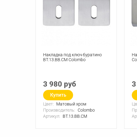
Накладка под ключ буратино
На
BT.13.BB.CM Colombo
Co
3 980 руб
3
Купить
Цвет:
Матовый хром
Цв
Производитель:
Colombo
Пр
Артикул:
BT.13.BB.CM
Ар