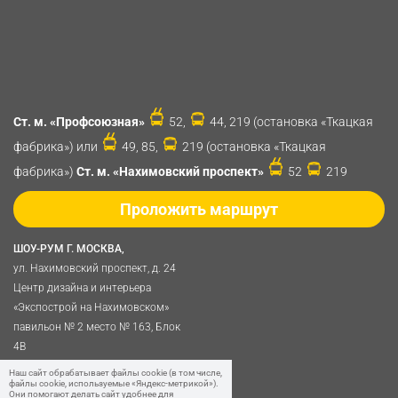
Ст. м. «Профсоюзная»
52,
44, 219 (остановка «Ткацкая
фабрика») или
49, 85,
219 (остановка «Ткацкая
фабрика»)
Ст. м. «Нахимовский проспект»
52
219
Проложить маршрут
ШОУ-РУМ Г. МОСКВА,
ул. Нахимовский проспект, д. 24
Центр дизайна и интерьера
«Экспострой на Нахимовском»
павильон № 2 место № 163, Блок
4B
Политика обработки
Наш сайт обрабатывает файлы cookie (в том числе,
файлы cookie, используемые «Яндекс-метрикой»).
персональных данных
Они помогают делать сайт удобнее для