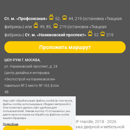
Ст. м. «Профсоюзная»
52,
44, 219 (остановка «Ткацкая
фабрика») или
49, 85,
219 (остановка «Ткацкая
фабрика»)
Ст. м. «Нахимовский проспект»
52
219
Проложить маршрут
ШОУ-РУМ Г. МОСКВА,
ул. Нахимовский проспект, д. 24
Центр дизайна и интерьера
«Экспострой на Нахимовском»
павильон № 2 место № 163, Блок
4B
Политика обработки
Наш сайт обрабатывает файлы cookie (в том числе,
файлы cookie, используемые «Яндекс-метрикой»).
персональных данных
Они помогают делать сайт удобнее для
пользователей. Нажав кнопку «Соглашаюсь», вы
даете свое согласие на обработку файлов cookie
вашего браузера.
Разработано в
Digital Clouds
© SDF-Handle, 2018 - 2026
Подробнее
Интернет-магазин и розничная продажа дверной и мебельной