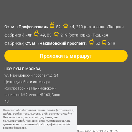
Ст. м. «Профсоюзная»
52,
44, 219 (остановка «Ткацкая
фабрика») или
49, 85,
219 (остановка «Ткацкая
фабрика»)
Ст. м. «Нахимовский проспект»
52
219
Проложить маршрут
ШОУ-РУМ Г. МОСКВА,
ул. Нахимовский проспект, д. 24
Центр дизайна и интерьера
«Экспострой на Нахимовском»
павильон № 2 место № 163, Блок
4B
Политика обработки
Наш сайт обрабатывает файлы cookie (в том числе,
файлы cookie, используемые «Яндекс-метрикой»).
персональных данных
Они помогают делать сайт удобнее для
пользователей. Нажав кнопку «Соглашаюсь», вы
даете свое согласие на обработку файлов cookie
вашего браузера.
Разработано в
Digital Clouds
© SDF-Handle, 2018 - 2026