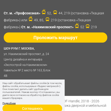
Ст. м. «Профсоюзная»
52,
44, 219 (остановка «Ткацкая
фабрика») или
49, 85,
219 (остановка «Ткацкая
фабрика»)
Ст. м. «Нахимовский проспект»
52
219
Проложить маршрут
ШОУ-РУМ Г. МОСКВА,
ул. Нахимовский проспект, д. 24
Центр дизайна и интерьера
«Экспострой на Нахимовском»
павильон № 2 место № 163, Блок
4B
Политика обработки
Наш сайт обрабатывает файлы cookie (в том числе,
файлы cookie, используемые «Яндекс-метрикой»).
персональных данных
Они помогают делать сайт удобнее для
пользователей. Нажав кнопку «Соглашаюсь», вы
даете свое согласие на обработку файлов cookie
вашего браузера.
Разработано в
Digital Clouds
© SDF-Handle, 2018 - 2026
Подробнее
Интернет-магазин и розничная продажа дверной и мебельной
Соглашаюсь
фурнитуры.