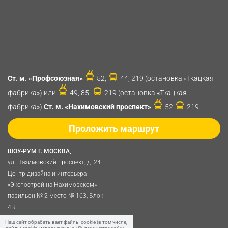
Ст. м. «Профсоюзная»
52,
44, 219 (остановка «Ткацкая
фабрика») или
49, 85,
219 (остановка «Ткацкая
фабрика»)
Ст. м. «Нахимовский проспект»
52
219
Проложить маршрут
ШОУ-РУМ Г. МОСКВА,
ул. Нахимовский проспект, д. 24
Центр дизайна и интерьера
«Экспострой на Нахимовском»
павильон № 2 место № 163, Блок
4B
Политика обработки
Наш сайт обрабатывает файлы cookie (в том числе,