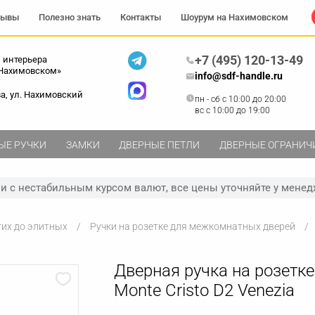
зывы
Полезно знать
Контакты
Шоурум на Нахимовском
+7 (495) 120-13-49
 интерьера
 Нахимовском»
info@sdf-handle.ru
ва, ул. Нахимовский
пн - сб c 10:00 до 20:00
вс c 10:00 до 19:00
ЫЕ РУЧКИ
ЗАМКИ
ДВЕРНЫЕ ПЕТЛИ
ДВЕРНЫЕ ОГРАНИЧ
зи с нестабильным курсом валют, все цены уточняйте у менед
гих до элитных
Ручки на розетке для межкомнатных дверей
Дверная ручка на розетке
Monte Cristo D2 Venezia