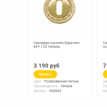
Накладка под ключ буратино
Са
KEY-1 D2 Venezia
по
3 190 руб
7
Купить
Цвет:
Полированная латунь
Цв
Производитель:
Venezia
Пр
Артикул:
VNZ664
Ар