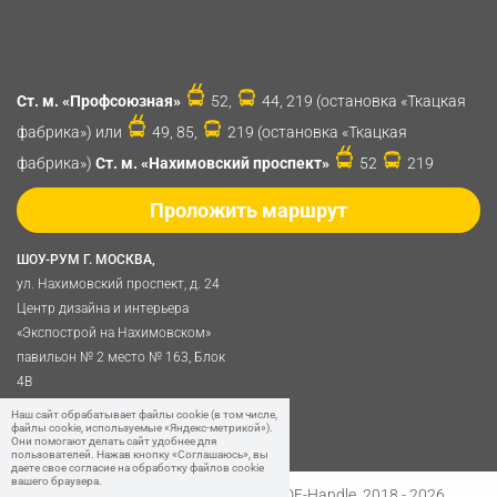
Ст. м. «Профсоюзная»
52,
44, 219 (остановка «Ткацкая
фабрика») или
49, 85,
219 (остановка «Ткацкая
фабрика»)
Ст. м. «Нахимовский проспект»
52
219
Проложить маршрут
ШОУ-РУМ Г. МОСКВА,
ул. Нахимовский проспект, д. 24
Центр дизайна и интерьера
«Экспострой на Нахимовском»
павильон № 2 место № 163, Блок
4B
Политика обработки
Наш сайт обрабатывает файлы cookie (в том числе,
файлы cookie, используемые «Яндекс-метрикой»).
персональных данных
Они помогают делать сайт удобнее для
пользователей. Нажав кнопку «Соглашаюсь», вы
даете свое согласие на обработку файлов cookie
вашего браузера.
Разработано в
Digital Clouds
© SDF-Handle, 2018 - 2026