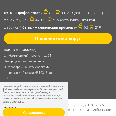
Ст. м. «Профсоюзная»
52,
44, 219 (остановка «Ткацкая
фабрика») или
49, 85,
219 (остановка «Ткацкая
фабрика»)
Ст. м. «Нахимовский проспект»
52
219
Проложить маршрут
ШОУ-РУМ Г. МОСКВА,
ул. Нахимовский проспект, д. 24
Центр дизайна и интерьера
«Экспострой на Нахимовском»
павильон № 2 место № 163, Блок
4B
Политика обработки
Наш сайт обрабатывает файлы cookie (в том числе,
файлы cookie, используемые «Яндекс-метрикой»).
персональных данных
Они помогают делать сайт удобнее для
пользователей. Нажав кнопку «Соглашаюсь», вы
даете свое согласие на обработку файлов cookie
вашего браузера.
Разработано в
Digital Clouds
© SDF-Handle, 2018 - 2026
Подробнее
Интернет-магазин и розничная продажа дверной и мебельной
Соглашаюсь
фурнитуры.