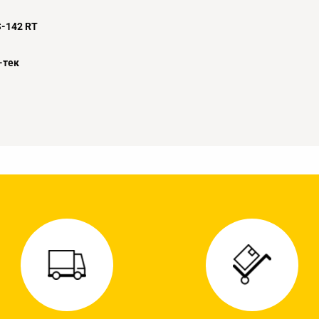
S-142 RT
-тек