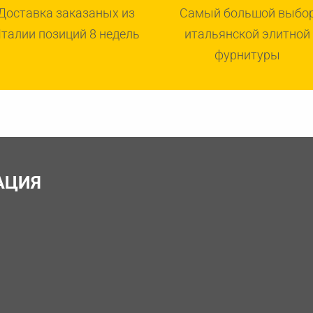
Доставка заказаных из
Самый большой выбо
талии позиций 8 недель
итальянской элитной
фурнитуры
АЦИЯ