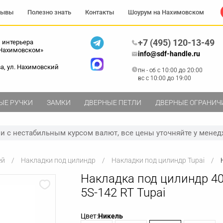
зывы
Полезно знать
Контакты
Шоурум на Нахимовском
+7 (495) 120-13-49
 интерьера
 Нахимовском»
info@sdf-handle.ru
ва, ул. Нахимовский
пн - сб c 10:00 до 20:00
вс c 10:00 до 19:00
ЫЕ РУЧКИ
ЗАМКИ
ДВЕРНЫЕ ПЕТЛИ
ДВЕРНЫЕ ОГРАНИЧ
зи с нестабильным курсом валют, все цены уточняйте у менед
ей
Накладки под цилиндр
Накладки под цилиндр Tupai
Накладка под цилиндр 4
5S-142 RT Tupai
Цвет:
Никель