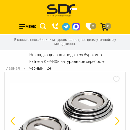
0
0
МЕНЮ
В связи с нестабильным курсом валют, все цены уточняйте у
менеджеров.
Накладка дверная под ключ буратино
Extreza KEY-R05 натуральное серебро +
Главная
черный F24