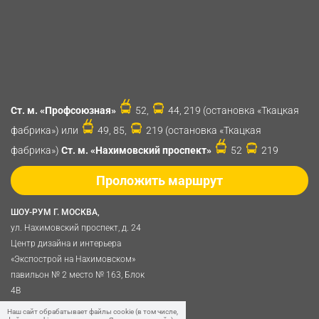
Ст. м. «Профсоюзная»
52,
44, 219 (остановка «Ткацкая
фабрика») или
49, 85,
219 (остановка «Ткацкая
фабрика»)
Ст. м. «Нахимовский проспект»
52
219
Проложить маршрут
ШОУ-РУМ Г. МОСКВА,
ул. Нахимовский проспект, д. 24
Центр дизайна и интерьера
«Экспострой на Нахимовском»
павильон № 2 место № 163, Блок
4B
Политика обработки
Наш сайт обрабатывает файлы cookie (в том числе,