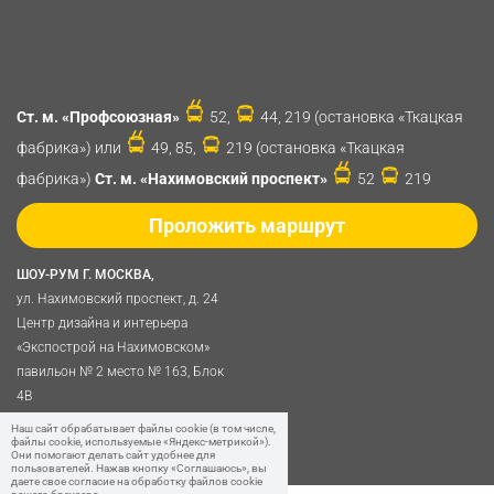
Ст. м. «Профсоюзная»
52,
44, 219 (остановка «Ткацкая
фабрика») или
49, 85,
219 (остановка «Ткацкая
фабрика»)
Ст. м. «Нахимовский проспект»
52
219
Проложить маршрут
ШОУ-РУМ Г. МОСКВА,
ул. Нахимовский проспект, д. 24
Центр дизайна и интерьера
«Экспострой на Нахимовском»
павильон № 2 место № 163, Блок
4B
Политика обработки
Наш сайт обрабатывает файлы cookie (в том числе,
файлы cookie, используемые «Яндекс-метрикой»).
персональных данных
Они помогают делать сайт удобнее для
пользователей. Нажав кнопку «Соглашаюсь», вы
даете свое согласие на обработку файлов cookie