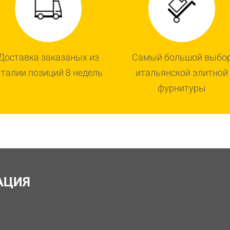
Доставка заказаных из
Самый большой выбо
талии позиций 8 недель
итальянской элитной
фурнитуры
АЦИЯ