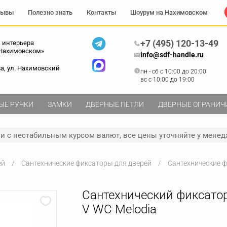
зывы
Полезно знать
Контакты
Шоурум на Нахимовском
+7 (495) 120-13-49
 интерьера
 Нахимовском»
info@sdf-handle.ru
ва, ул. Нахимовский
пн - сб c 10:00 до 20:00
вс c 10:00 до 19:00
ЫЕ РУЧКИ
ЗАМКИ
ДВЕРНЫЕ ПЕТЛИ
ДВЕРНЫЕ ОГРАНИЧ
зи с нестабильным курсом валют, все цены уточняйте у менед
ей
Сантехнические фиксаторы для дверей
Сантехнические 
Сантехнический фиксатор
V WC Melodia