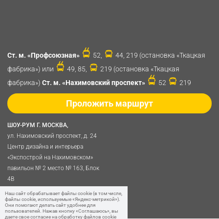
Ст. м. «Профсоюзная»
52,
44, 219 (остановка «Ткацкая
фабрика») или
49, 85,
219 (остановка «Ткацкая
фабрика»)
Ст. м. «Нахимовский проспект»
52
219
Проложить маршрут
ШОУ-РУМ Г. МОСКВА,
ул. Нахимовский проспект, д. 24
Центр дизайна и интерьера
«Экспострой на Нахимовском»
павильон № 2 место № 163, Блок
4B
Политика обработки
Наш сайт обрабатывает файлы cookie (в том числе,
файлы cookie, используемые «Яндекс-метрикой»).
персональных данных
Они помогают делать сайт удобнее для
пользователей. Нажав кнопку «Соглашаюсь», вы
даете свое согласие на обработку файлов cookie