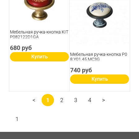
Мебельная ручка-кнопка KIT
P082122D1GA
680 руб
Мебельная ручка-кнопка P0
Купить
8.Y01.45.MC3G
740 руб
Купить
1
2
3
4
1