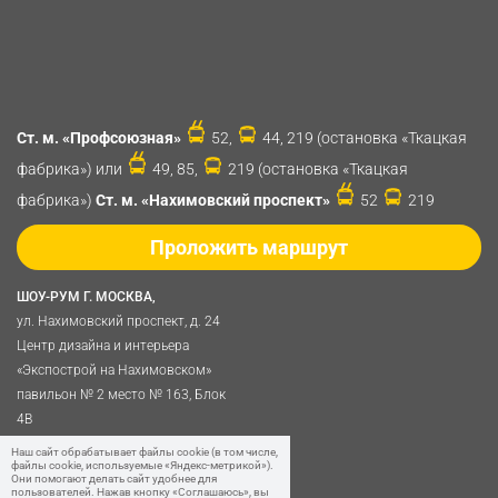
Ст. м. «Профсоюзная»
52,
44, 219 (остановка «Ткацкая
фабрика») или
49, 85,
219 (остановка «Ткацкая
фабрика»)
Ст. м. «Нахимовский проспект»
52
219
Проложить маршрут
ШОУ-РУМ Г. МОСКВА,
ул. Нахимовский проспект, д. 24
Центр дизайна и интерьера
«Экспострой на Нахимовском»
павильон № 2 место № 163, Блок
4B
Политика обработки
Наш сайт обрабатывает файлы cookie (в том числе,
файлы cookie, используемые «Яндекс-метрикой»).
персональных данных
Они помогают делать сайт удобнее для
пользователей. Нажав кнопку «Соглашаюсь», вы