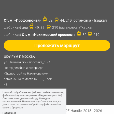
Ст. м. «Профсоюзная»
52,
44, 219 (остановка «Ткацкая
фабрика») или
49, 85,
219 (остановка «Ткацкая
фабрика»)
Ст. м. «Нахимовский проспект»
52
219
Проложить маршрут
ШОУ-РУМ Г. МОСКВА,
ул. Нахимовский проспект, д. 24
Центр дизайна и интерьера
«Экспострой на Нахимовском»
павильон № 2 место № 163, Блок
4B
Политика обработки
Наш сайт обрабатывает файлы cookie (в том числе,
файлы cookie, используемые «Яндекс-метрикой»).
персональных данных
Они помогают делать сайт удобнее для
пользователей. Нажав кнопку «Соглашаюсь», вы
даете свое согласие на обработку файлов cookie
вашего браузера.
Разработано в
Digital Clouds
© SDF-Handle, 2018 - 2026
Подробнее