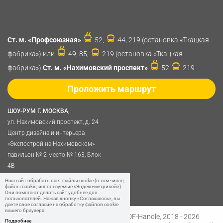
Ст. м. «Профсоюзная»
52,
44, 219 (остановка «Ткацкая
фабрика») или
49, 85,
219 (остановка «Ткацкая
фабрика»)
Ст. м. «Нахимовский проспект»
52
219
Проложить маршрут
ШОУ-РУМ Г. МОСКВА,
ул. Нахимовский проспект, д. 24
Центр дизайна и интерьера
«Экспострой на Нахимовском»
павильон № 2 место № 163, Блок
4B
Политика обработки
Наш сайт обрабатывает файлы cookie (в том числе,
файлы cookie, используемые «Яндекс-метрикой»).
персональных данных
Они помогают делать сайт удобнее для
пользователей. Нажав кнопку «Соглашаюсь», вы
даете свое согласие на обработку файлов cookie
вашего браузера.
Разработано в
Digital Clouds
© SDF-Handle, 2018 - 2026
Подробнее