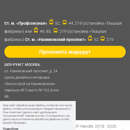
Ст. м. «Профсоюзная»
52,
44, 219 (остановка «Ткацкая
фабрика») или
49, 85,
219 (остановка «Ткацкая
фабрика»)
Ст. м. «Нахимовский проспект»
52
219
Проложить маршрут
ШОУ-РУМ Г. МОСКВА,
ул. Нахимовский проспект, д. 24
Центр дизайна и интерьера
«Экспострой на Нахимовском»
павильон № 2 место № 163, Блок
4B
Политика обработки
Наш сайт обрабатывает файлы cookie (в том числе,
файлы cookie, используемые «Яндекс-метрикой»).
персональных данных
Они помогают делать сайт удобнее для
пользователей. Нажав кнопку «Соглашаюсь», вы
даете свое согласие на обработку файлов cookie
вашего браузера.
Разработано в
Digital Clouds
© SDF-Handle, 2018 - 2026
Подробнее