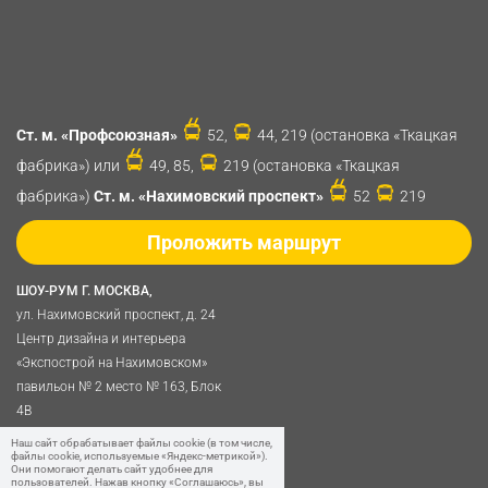
Ст. м. «Профсоюзная»
52,
44, 219 (остановка «Ткацкая
фабрика») или
49, 85,
219 (остановка «Ткацкая
фабрика»)
Ст. м. «Нахимовский проспект»
52
219
Проложить маршрут
ШОУ-РУМ Г. МОСКВА,
ул. Нахимовский проспект, д. 24
Центр дизайна и интерьера
«Экспострой на Нахимовском»
павильон № 2 место № 163, Блок
4B
Политика обработки
Наш сайт обрабатывает файлы cookie (в том числе,
файлы cookie, используемые «Яндекс-метрикой»).
персональных данных
Они помогают делать сайт удобнее для
пользователей. Нажав кнопку «Соглашаюсь», вы