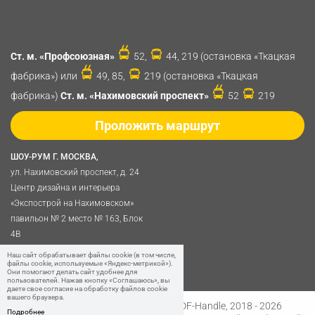
Ст. м. «Профсоюзная»
52,
44, 219 (остановка «Ткацкая
фабрика») или
49, 85,
219 (остановка «Ткацкая
фабрика»)
Ст. м. «Нахимовский проспект»
52
219
Проложить маршрут
ШОУ-РУМ Г. МОСКВА,
ул. Нахимовский проспект, д. 24
Центр дизайна и интерьера
«Экспострой на Нахимовском»
павильон № 2 место № 163, Блок
4B
Политика обработки
Наш сайт обрабатывает файлы cookie (в том числе,
файлы cookie, используемые «Яндекс-метрикой»).
персональных данных
Они помогают делать сайт удобнее для
пользователей. Нажав кнопку «Соглашаюсь», вы
даете свое согласие на обработку файлов cookie
вашего браузера.
Разработано в
Digital Clouds
© SDF-Handle, 2018 - 2026
Подробнее