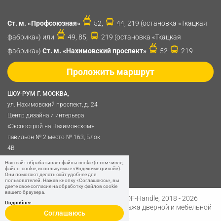
Ст. м. «Профсоюзная»
52,
44, 219 (остановка «Ткацкая
фабрика») или
49, 85,
219 (остановка «Ткацкая
фабрика»)
Ст. м. «Нахимовский проспект»
52
219
Проложить маршрут
ШОУ-РУМ Г. МОСКВА,
ул. Нахимовский проспект, д. 24
Центр дизайна и интерьера
«Экспострой на Нахимовском»
павильон № 2 место № 163, Блок
4B
Политика обработки
Наш сайт обрабатывает файлы cookie (в том числе,
файлы cookie, используемые «Яндекс-метрикой»).
персональных данных
Они помогают делать сайт удобнее для
пользователей. Нажав кнопку «Соглашаюсь», вы
даете свое согласие на обработку файлов cookie
вашего браузера.
Разработано в
Digital Clouds
© SDF-Handle, 2018 - 2026
Подробнее
Интернет-магазин и розничная продажа дверной и мебельной
Соглашаюсь
фурнитуры.