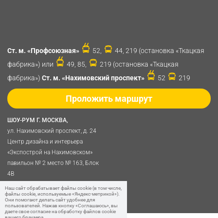
Ст. м. «Профсоюзная»
52,
44, 219 (остановка «Ткацкая
фабрика») или
49, 85,
219 (остановка «Ткацкая
фабрика»)
Ст. м. «Нахимовский проспект»
52
219
Проложить маршрут
ШОУ-РУМ Г. МОСКВА,
ул. Нахимовский проспект, д. 24
Центр дизайна и интерьера
«Экспострой на Нахимовском»
павильон № 2 место № 163, Блок
4B
Политика обработки
Наш сайт обрабатывает файлы cookie (в том числе,
файлы cookie, используемые «Яндекс-метрикой»).
персональных данных
Они помогают делать сайт удобнее для
пользователей. Нажав кнопку «Соглашаюсь», вы
даете свое согласие на обработку файлов cookie
вашего браузера.