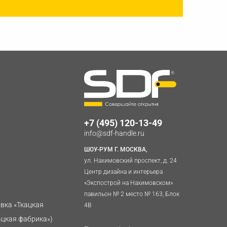
+7 (495) 120-13-49
info@sdf-handle.ru
ШОУ-РУМ Г. МОСКВА,
ул. Нахимовский проспект, д. 24
Центр дизайна и интерьера
«Экспострой на Нахимовском»
павильон № 2 место № 163, Блок
овка «Ткацкая
4B
ацкая фабрика»)