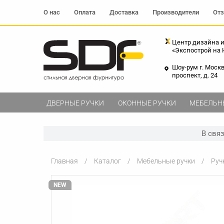
О нас
Оплата
Доставка
Производители
От
Центр дизайна и
«Экспострой на
Шоу-рум г. Моск
проспект, д. 24
ДВЕРНЫЕ РУЧКИ
ОКОННЫЕ РУЧКИ
МЕБЕЛЬН
В свя
Главная
Каталог
Мебельные ручки
Руч
NEW