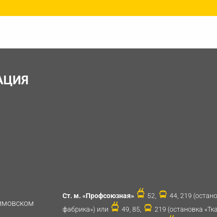
АЦИЯ
Ст. м. «Профсоюзная»
52,
44, 219 (остан
имовском
фабрика») или
49, 85,
219 (остановка «Тк