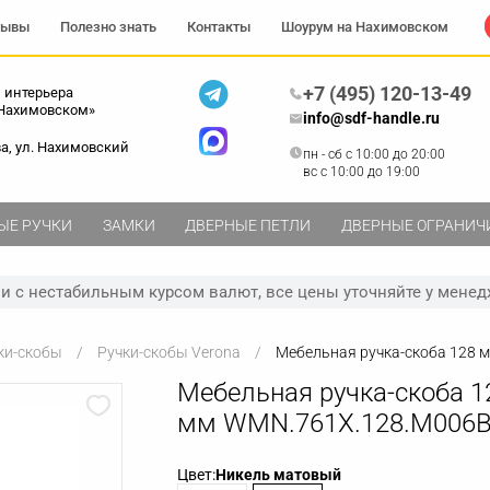
зывы
Полезно знать
Контакты
Шоурум на Нахимовском
+7 (495) 120-13-49
 интерьера
 Нахимовском»
info@sdf-handle.ru
ва, ул. Нахимовский
пн - сб c 10:00 до 20:00
вс c 10:00 до 19:00
ЫЕ РУЧКИ
ЗАМКИ
ДВЕРНЫЕ ПЕТЛИ
ДВЕРНЫЕ ОГРАНИЧ
зи с нестабильным курсом валют, все цены уточняйте у менед
ки-скобы
Ручки-скобы Verona
Мебельная ручка-скоба 128
Мебельная ручка-скоба 1
мм WMN.761X.128.M006
Цвет:
Никель матовый