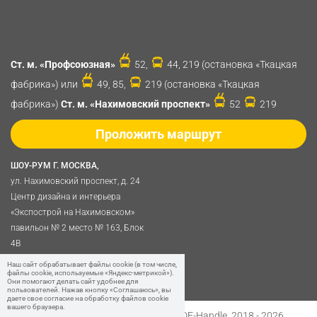
Ст. м. «Профсоюзная»
52,
44, 219 (остановка «Ткацкая
фабрика») или
49, 85,
219 (остановка «Ткацкая
фабрика»)
Ст. м. «Нахимовский проспект»
52
219
Проложить маршрут
ШОУ-РУМ Г. МОСКВА,
ул. Нахимовский проспект, д. 24
Центр дизайна и интерьера
«Экспострой на Нахимовском»
павильон № 2 место № 163, Блок
4B
Политика обработки
Наш сайт обрабатывает файлы cookie (в том числе,
файлы cookie, используемые «Яндекс-метрикой»).
персональных данных
Они помогают делать сайт удобнее для
пользователей. Нажав кнопку «Соглашаюсь», вы
даете свое согласие на обработку файлов cookie
вашего браузера.
Разработано в
Digital Clouds
© SDF-Handle, 2018 - 2026