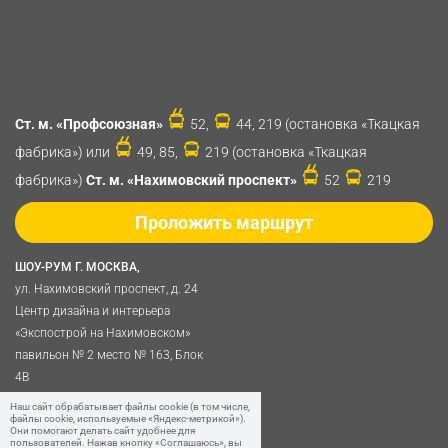
Ст. м. «Профсоюзная»
52,
44, 219 (остановка «Ткацкая
фабрика») или
49, 85,
219 (остановка «Ткацкая
фабрика»)
Ст. м. «Нахимовский проспект»
52
219
Проложить маршрут
ШОУ-РУМ Г. МОСКВА,
ул. Нахимовский проспект, д. 24
Центр дизайна и интерьера
«Экспострой на Нахимовском»
павильон № 2 место № 163, Блок
4B
Политика обработки
Наш сайт обрабатывает файлы cookie (в том числе,
файлы cookie, используемые «Яндекс-метрикой»).
персональных данных
Они помогают делать сайт удобнее для
пользователей. Нажав кнопку «Соглашаюсь», вы