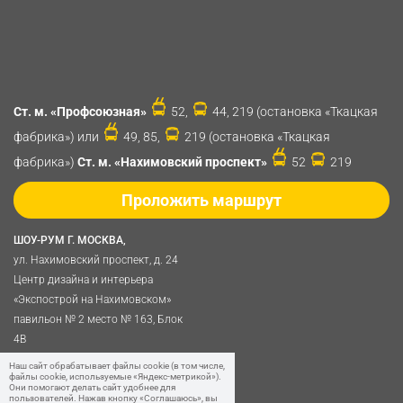
Ст. м. «Профсоюзная»
52,
44, 219 (остановка «Ткацкая
фабрика») или
49, 85,
219 (остановка «Ткацкая
фабрика»)
Ст. м. «Нахимовский проспект»
52
219
Проложить маршрут
ШОУ-РУМ Г. МОСКВА,
ул. Нахимовский проспект, д. 24
Центр дизайна и интерьера
«Экспострой на Нахимовском»
павильон № 2 место № 163, Блок
4B
Политика обработки
Наш сайт обрабатывает файлы cookie (в том числе,
файлы cookie, используемые «Яндекс-метрикой»).
персональных данных
Они помогают делать сайт удобнее для
пользователей. Нажав кнопку «Соглашаюсь», вы