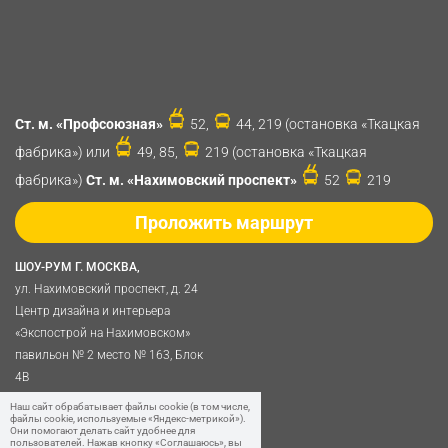
Ст. м. «Профсоюзная»
52,
44, 219 (остановка «Ткацкая
фабрика») или
49, 85,
219 (остановка «Ткацкая
фабрика»)
Ст. м. «Нахимовский проспект»
52
219
Проложить маршрут
ШОУ-РУМ Г. МОСКВА,
ул. Нахимовский проспект, д. 24
Центр дизайна и интерьера
«Экспострой на Нахимовском»
павильон № 2 место № 163, Блок
4B
Политика обработки
Наш сайт обрабатывает файлы cookie (в том числе,
файлы cookie, используемые «Яндекс-метрикой»).
персональных данных
Они помогают делать сайт удобнее для
пользователей. Нажав кнопку «Соглашаюсь», вы