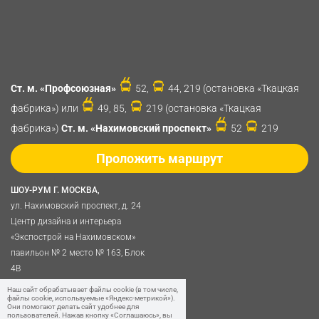
Ст. м. «Профсоюзная»
52,
44, 219 (остановка «Ткацкая
фабрика») или
49, 85,
219 (остановка «Ткацкая
фабрика»)
Ст. м. «Нахимовский проспект»
52
219
Проложить маршрут
ШОУ-РУМ Г. МОСКВА,
ул. Нахимовский проспект, д. 24
Центр дизайна и интерьера
«Экспострой на Нахимовском»
павильон № 2 место № 163, Блок
4B
Политика обработки
Наш сайт обрабатывает файлы cookie (в том числе,
файлы cookie, используемые «Яндекс-метрикой»).
персональных данных
Они помогают делать сайт удобнее для
пользователей. Нажав кнопку «Соглашаюсь», вы