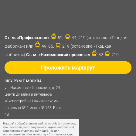
Ст. м. «Профсоюзная»
52,
44, 219 (остановка «Ткацкая
фабрика») или
49, 85,
219 (остановка «Ткацкая
фабрика»)
Ст. м. «Нахимовский проспект»
52
219
Проложить маршрут
ШОУ-РУМ Г. МОСКВА,
ул. Нахимовский проспект, д. 24
Центр дизайна и интерьера
«Экспострой на Нахимовском»
павильон № 2 место № 163, Блок
4B
Политика обработки
Наш сайт обрабатывает файлы cookie (в том числе,
файлы cookie, используемые «Яндекс-метрикой»).
персональных данных
Они помогают делать сайт удобнее для
пользователей. Нажав кнопку «Соглашаюсь», вы