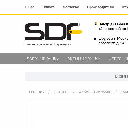
О нас
Оплата
Доставка
Производители
От
Центр дизайна и
«Экспострой на
Шоу-рум г. Моск
проспект, д. 24
ДВЕРНЫЕ РУЧКИ
ОКОННЫЕ РУЧКИ
МЕБЕЛЬН
В свя
Главная
Каталог
Мебельные ручки
Руч