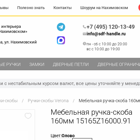
зывы
Полезно знать
Контакты
Шоурум на Нахимовском
+7 (495) 120-13-49
 интерьера
 Нахимовском»
info@sdf-handle.ru
ва, ул. Нахимовский
пн - сб c 10:00 до 20:00
вс c 10:00 до 19:00
ЫЕ РУЧКИ
ЗАМКИ
ДВЕРНЫЕ ПЕТЛИ
ДВЕРНЫЕ ОГРАНИЧ
зи с нестабильным курсом валют, все цены уточняйте у менед
ки-скобы
Ручки-скобы Verona
Мебельная ручка-скоба 160м
Мебельная ручка-скоба
160мм 15165Z16000.91
Цвет:
Олово