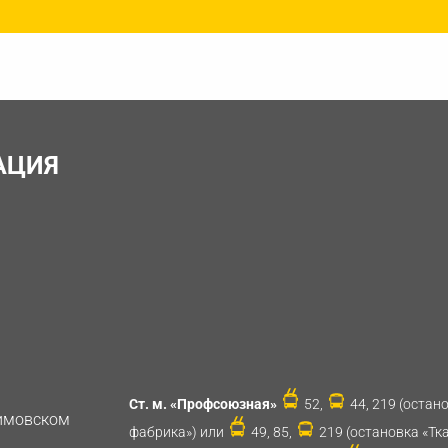
АЦИЯ
Ст. м. «Профсоюзная»
52,
44, 219 (остан
имовском
фабрика») или
49, 85,
219 (остановка «Тк