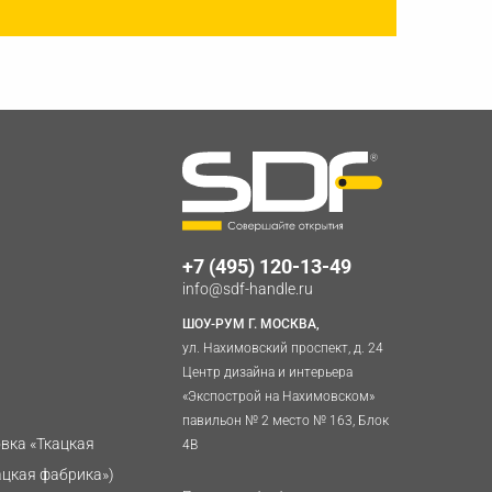
+7 (495) 120-13-49
info@sdf-handle.ru
ШОУ-РУМ Г. МОСКВА,
ул. Нахимовский проспект, д. 24
Центр дизайна и интерьера
«Экспострой на Нахимовском»
павильон № 2 место № 163, Блок
овка «Ткацкая
4B
ацкая фабрика»)