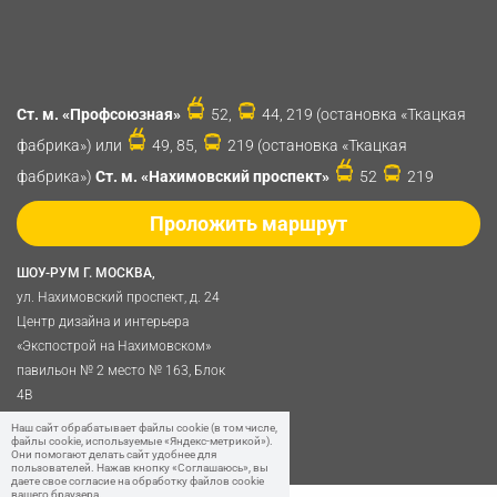
Ст. м. «Профсоюзная»
52,
44, 219 (остановка «Ткацкая
фабрика») или
49, 85,
219 (остановка «Ткацкая
фабрика»)
Ст. м. «Нахимовский проспект»
52
219
Проложить маршрут
ШОУ-РУМ Г. МОСКВА,
ул. Нахимовский проспект, д. 24
Центр дизайна и интерьера
«Экспострой на Нахимовском»
павильон № 2 место № 163, Блок
4B
Политика обработки
Наш сайт обрабатывает файлы cookie (в том числе,
файлы cookie, используемые «Яндекс-метрикой»).
персональных данных
Они помогают делать сайт удобнее для
пользователей. Нажав кнопку «Соглашаюсь», вы
даете свое согласие на обработку файлов cookie
вашего браузера.