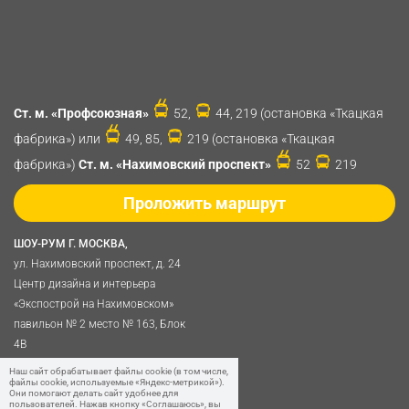
Ст. м. «Профсоюзная»
52,
44, 219 (остановка «Ткацкая
фабрика») или
49, 85,
219 (остановка «Ткацкая
фабрика»)
Ст. м. «Нахимовский проспект»
52
219
Проложить маршрут
ШОУ-РУМ Г. МОСКВА,
ул. Нахимовский проспект, д. 24
Центр дизайна и интерьера
«Экспострой на Нахимовском»
павильон № 2 место № 163, Блок
4B
Политика обработки
Наш сайт обрабатывает файлы cookie (в том числе,
файлы cookie, используемые «Яндекс-метрикой»).
персональных данных
Они помогают делать сайт удобнее для
пользователей. Нажав кнопку «Соглашаюсь», вы