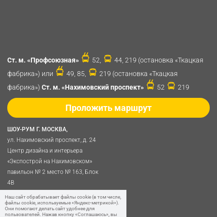
Ст. м. «Профсоюзная»
52,
44, 219 (остановка «Ткацкая
фабрика») или
49, 85,
219 (остановка «Ткацкая
фабрика»)
Ст. м. «Нахимовский проспект»
52
219
Проложить маршрут
ШОУ-РУМ Г. МОСКВА,
ул. Нахимовский проспект, д. 24
Центр дизайна и интерьера
«Экспострой на Нахимовском»
павильон № 2 место № 163, Блок
4B
Политика обработки
Наш сайт обрабатывает файлы cookie (в том числе,
файлы cookie, используемые «Яндекс-метрикой»).
персональных данных
Они помогают делать сайт удобнее для
пользователей. Нажав кнопку «Соглашаюсь», вы