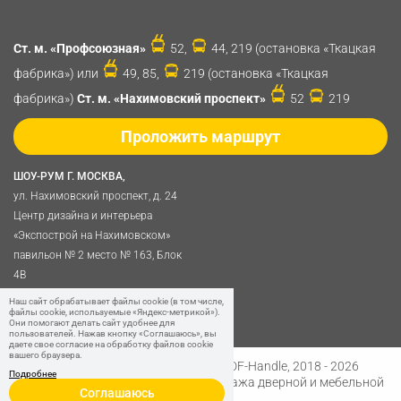
Ст. м. «Профсоюзная»
52,
44, 219 (остановка «Ткацкая
фабрика») или
49, 85,
219 (остановка «Ткацкая
фабрика»)
Ст. м. «Нахимовский проспект»
52
219
Проложить маршрут
ШОУ-РУМ Г. МОСКВА,
ул. Нахимовский проспект, д. 24
Центр дизайна и интерьера
«Экспострой на Нахимовском»
павильон № 2 место № 163, Блок
4B
Политика обработки
Наш сайт обрабатывает файлы cookie (в том числе,
файлы cookie, используемые «Яндекс-метрикой»).
персональных данных
Они помогают делать сайт удобнее для
пользователей. Нажав кнопку «Соглашаюсь», вы
даете свое согласие на обработку файлов cookie
вашего браузера.
Разработано в
Digital Clouds
© SDF-Handle, 2018 - 2026
Подробнее
Интернет-магазин и розничная продажа дверной и мебельной
Соглашаюсь
фурнитуры.