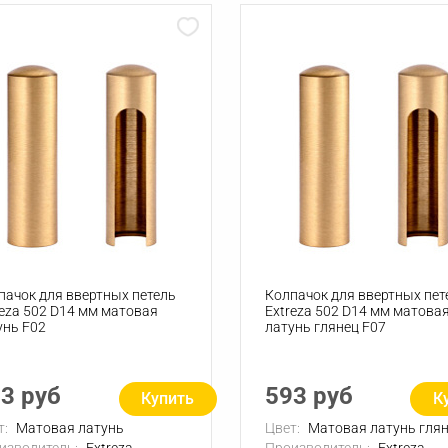
пачок для ввертных петель
Колпачок для ввертных пет
reza 502 D14 мм матовая
Extreza 502 D14 мм матова
унь F02
латунь глянец F07
3 руб
593 руб
Купить
К
т:
Матовая латунь
Цвет:
Матовая латунь гля
изводитель:
Extreza
Производитель:
Extreza