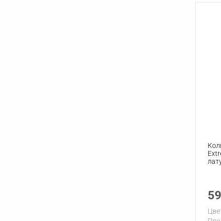
Кол
Ext
лат
59
Цве
Про