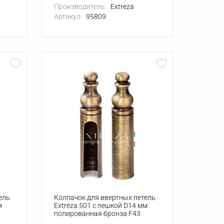
Производитель:
Extreza
Артикул:
95809
ель
Колпачок для ввертных петель
м
Extreza 501 с пешкой D14 мм
полированная бронза F43