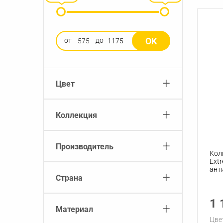
OK
от
до
+
Цвет
+
Коллекция
+
Производитель
Кол
Ext
ант
+
Страна
1 
+
Материал
Цве