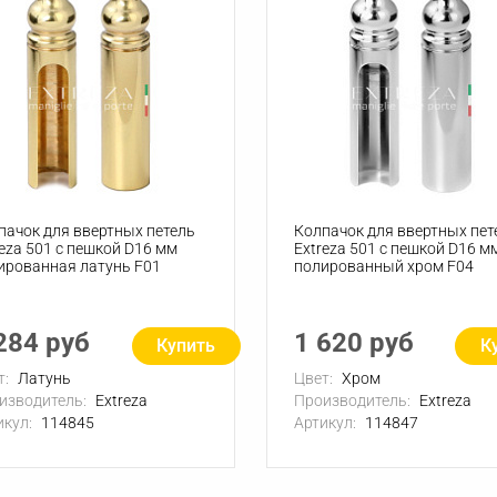
пачок для ввертных петель
Колпачок для ввертных пет
reza 501 с пешкой D16 мм
Extreza 501 с пешкой D16 м
ированная латунь F01
полированный хром F04
284 руб
1 620 руб
Купить
К
т:
Латунь
Цвет:
Хром
изводитель:
Extreza
Производитель:
Extreza
икул:
114845
Артикул:
114847