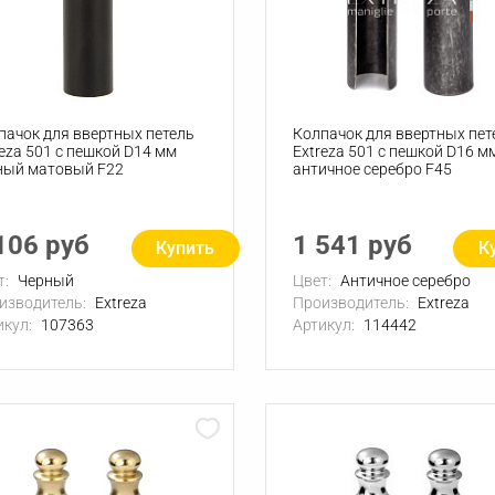
пачок для ввертных петель
Колпачок для ввертных пет
reza 501 с пешкой D14 мм
Extreza 501 с пешкой D16 м
ный матовый F22
античное серебро F45
106 руб
1 541 руб
Купить
К
т:
Черный
Цвет:
Античное серебро
изводитель:
Extreza
Производитель:
Extreza
икул:
107363
Артикул:
114442