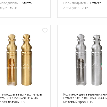
изводитель:
Extreza
Производитель:
Extreza
икул:
95810
Артикул:
95812
пачок для ввертных петель
Колпачок для ввертных пет
reza 501 с пешкой D14 мм
Extreza 501 с пешкой D14 м
овая латунь F02
матовый хром F05