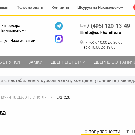
зывы
Полезно знать
Контакты
Шоурум на Нахимовском
+7 (495) 120-13-49
 интерьера
 Нахимовском»
info@sdf-handle.ru
ва, ул. Нахимовский
пн - сб c 10:00 до 20:00
вс c 10:00 до 19:00
ЫЕ РУЧКИ
ЗАМКИ
ДВЕРНЫЕ ПЕТЛИ
ДВЕРНЫЕ ОГРАНИЧ
зи с нестабильным курсом валют, все цены уточняйте у менед
пачки на дверные петли
Extreza
za
По популярности
П