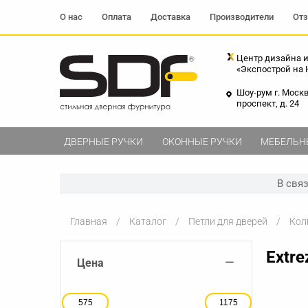
О нас
Оплата
Доставка
Производители
От
Центр дизайна и
«Экспострой на
Шоу-рум г. Моск
проспект, д. 24
ДВЕРНЫЕ РУЧКИ
ОКОННЫЕ РУЧКИ
МЕБЕЛЬН
В свя
Главная
Каталог
Петли для дверей
Кол
Extre
−
Цена
575
1175