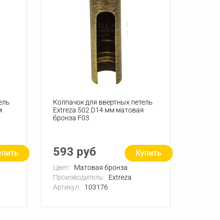
ель
Колпачок для ввертных петель
м
Extreza 502 D14 мм матовая
бронза F03
593 руб
упить
Купить
Цвет:
Матовая бронза
Производитель:
Extreza
Артикул:
103176