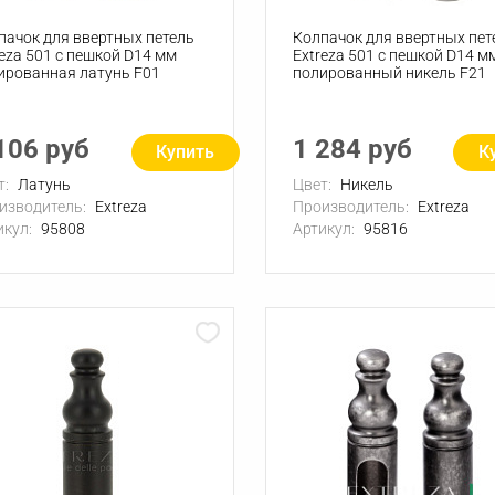
пачок для ввертных петель
Колпачок для ввертных пет
reza 501 с пешкой D14 мм
Extreza 501 с пешкой D14 м
ированная латунь F01
полированный никель F21
106 руб
1 284 руб
Купить
К
т:
Латунь
Цвет:
Никель
изводитель:
Extreza
Производитель:
Extreza
икул:
95808
Артикул:
95816