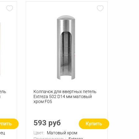
ель
Колпачок для ввертных петель
я
Extreza 502 D14 мм матовый
хром F05
593 руб
упить
Купить
нец
Цвет:
Матовый хром
Производитель:
Extreza