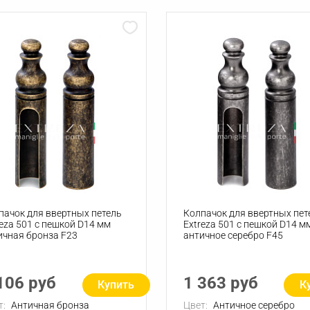
пачок для ввертных петель
Колпачок для ввертных пет
reza 501 с пешкой D14 мм
Extreza 501 с пешкой D14 м
ичная бронза F23
античное серебро F45
106 руб
1 363 руб
Купить
К
т:
Античная бронза
Цвет:
Античное серебро