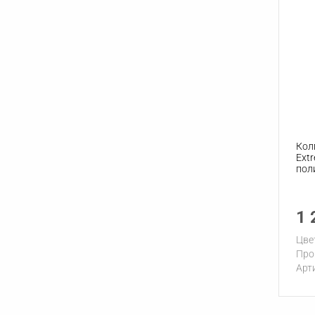
Кол
Ext
пол
1 
Цве
Про
Арт