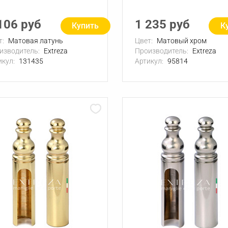
106 руб
1 235 руб
Купить
К
т:
Матовая латунь
Цвет:
Матовый хром
изводитель:
Extreza
Производитель:
Extreza
икул:
131435
Артикул:
95814