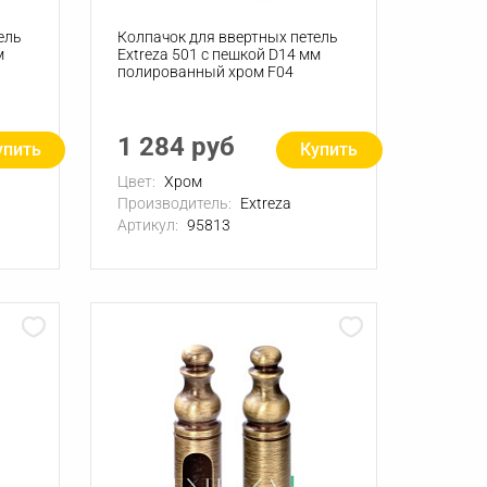
ель
Колпачок для ввертных петель
м
Extreza 501 с пешкой D14 мм
полированный хром F04
1 284 руб
упить
Купить
Цвет:
Хром
Производитель:
Extreza
Артикул:
95813