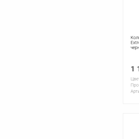
Кол
Ext
чер
1 
Цве
Про
Арт