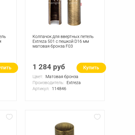
ель
Колпачок для ввертных петель
м
Extreza 501 с пешкой D16 мм
матовая бронза F03
1 284 руб
упить
Купить
Цвет:
Матовая бронза
Производитель:
Extreza
Артикул:
114846