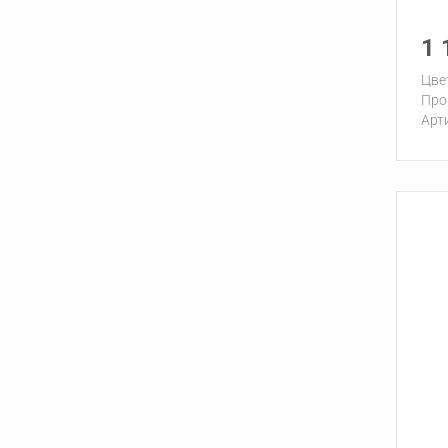
1 
Цве
Про
Арт